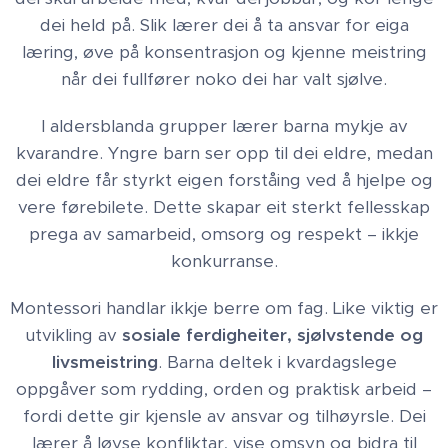
dei held på. Slik lærer dei å ta ansvar for eiga
læring, øve på konsentrasjon og kjenne meistring
når dei fullfører noko dei har valt sjølve.
I aldersblanda grupper lærer barna mykje av
kvarandre. Yngre barn ser opp til dei eldre, medan
dei eldre får styrkt eigen forståing ved å hjelpe og
vere førebilete. Dette skapar eit sterkt fellesskap
prega av samarbeid, omsorg og respekt – ikkje
konkurranse.
Montessori handlar ikkje berre om fag. Like viktig er
utvikling av
sosiale ferdigheiter, sjølvstende og
livsmeistring
. Barna deltek i kvardagslege
oppgåver som rydding, orden og praktisk arbeid –
fordi dette gir kjensle av ansvar og tilhøyrsle. Dei
lærer å løyse konfliktar, vise omsyn og bidra til