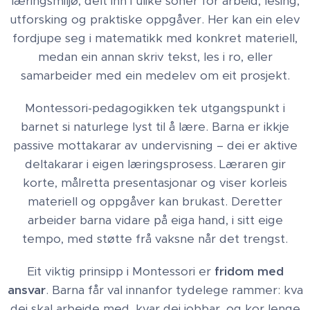
læringsmiljø, delt inn i ulike soner for arbeid, lesing,
utforsking og praktiske oppgåver. Her kan ein elev
fordjupe seg i matematikk med konkret materiell,
medan ein annan skriv tekst, les i ro, eller
samarbeider med ein medelev om eit prosjekt.
Montessori-pedagogikken tek utgangspunkt i
barnet si naturlege lyst til å lære. Barna er ikkje
passive mottakarar av undervisning – dei er aktive
deltakarar i eigen læringsprosess. Læraren gir
korte, målretta presentasjonar og viser korleis
materiell og oppgåver kan brukast. Deretter
arbeider barna vidare på eiga hand, i sitt eige
tempo, med støtte frå vaksne når det trengst.
Eit viktig prinsipp i Montessori er
fridom med
ansvar
. Barna får val innanfor tydelege rammer: kva
dei skal arbeide med, kvar dei jobbar, og kor lenge